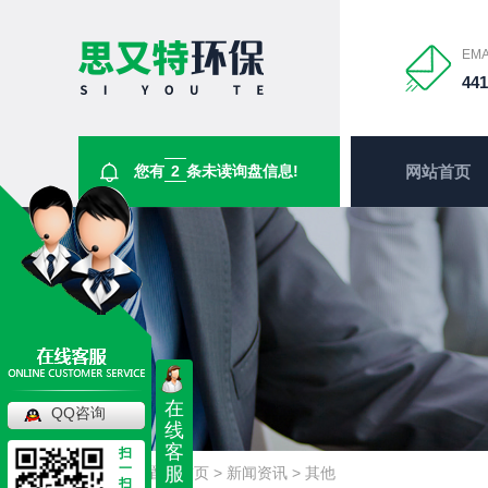
EMA
44
您有
2
条未读询盘信息!
网站首页
在
QQ咨询
线
客
扫
一
服
当前位置：
首页
>
新闻资讯
>
其他
扫