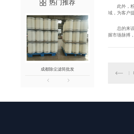
热门推荐
此外，
域，为客户提
总的来
握市场脉搏
成都除尘滤筒批发
成都滤筒